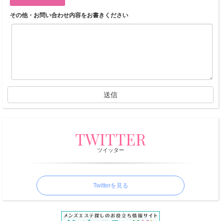
の
ご
その他・お問い合わせ内容をお書きください
予
約
・
お
問
送信
合
せ
TWITTER
は
ツイッター
こ
ち
Twitterを見る
ら