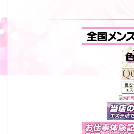
田
馬
場
グ
ラ
ン
シ
ャ
リ
オ
の
お
す