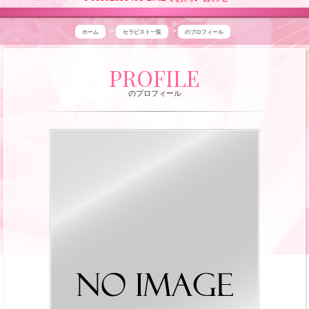
ホーム
セラピスト一覧
のプロフィール
高
PROFILE
田
のプロフィール
馬
場
グ
ラ
ン
シ
ャ
リ
オ