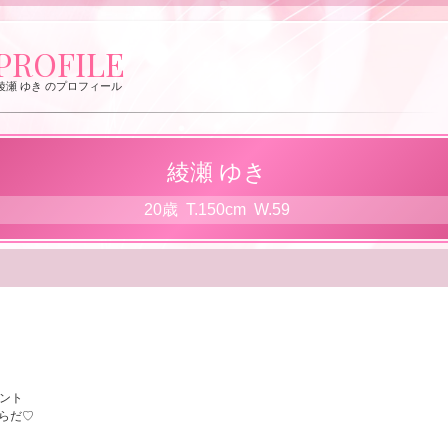
PROFILE
綾瀬 ゆき のプロフィール
綾瀬 ゆき
20歳
T
.150cm
W
.59
イント
からだ♡