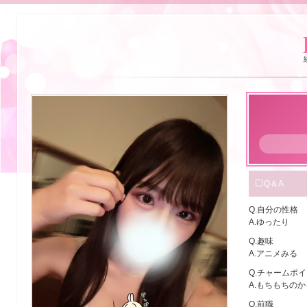
高
田
馬
場
グ
ラ
ン
シ
Q＆A
ャ
Q.自分の性格
リ
A.ゆったり
Q.趣味
オ
A.アニメみる
の
Q.チャームポ
A.もちもちの
プ
Q.前職