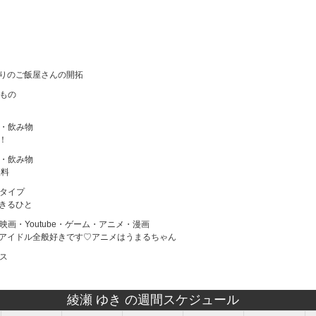
わりのご飯屋さんの開拓
いもの
物・飲み物
！
物・飲み物
飲料
のタイプ
できるひと
映画・Youtube・ゲーム・アニメ・漫画
のアイドル全般好きです♡アニメはうまるちゃん
ス
綾瀬 ゆき の週間スケジュール