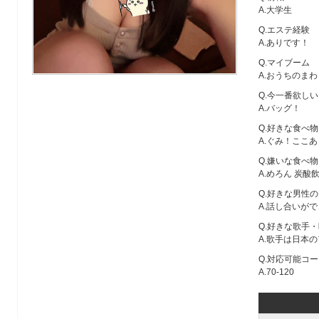
ロ
A.大学生
フ
Q.エステ経験
A.ありです！
ィ
Q.マイブーム
A.おうちのま
ー
Q.今一番欲し
ル
A.バッグ！
Q.好きな食べ
A.ぐみ！ここあ
Q.嫌いな食べ
A.めろん 炭酸
Q.好きな男性
A.話し合いが
Q.好きな歌手・
A.歌手は日本
Q.対応可能コー
A.70-120